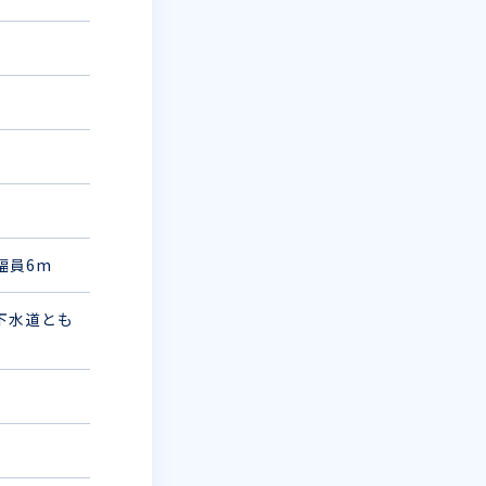
幅員6m
下水道とも