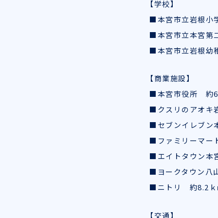
【学校】
■本宮市立岩根小学
■本宮市立本宮第二
■本宮市立岩根幼稚
【商業施設】
■本宮市役所 約6
■クスリのアオキ岩
■セブンイレブン本
■ファミリーマート
■エイトタウン本宮
■ヨークタウン八山
■ニトリ 約8.2
【交通】