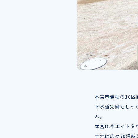
本宮市岩根の10区
下水道完備もしっ
ん。
本宮ICやエイトタ
土地は広々70坪越