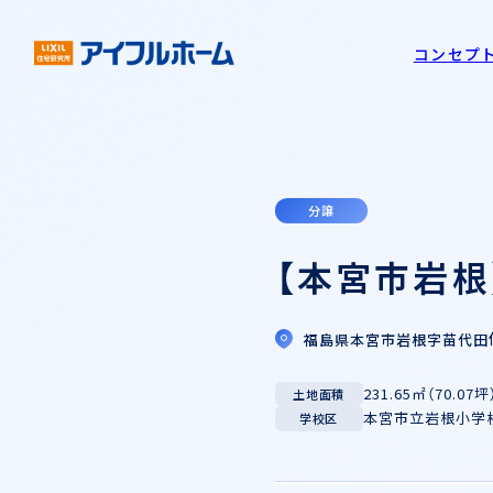
コンセプ
分譲
【本宮市岩根
福島県本宮市岩根字苗代田
231.65㎡（70.07坪
土地面積
本宮市立岩根小学
学校区