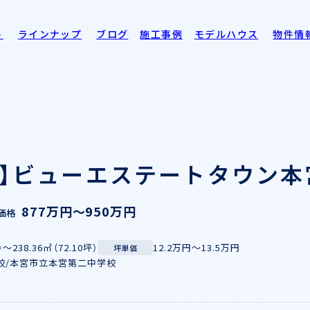
ト
ラインナップ
ブログ
施工事例
モデルハウス
物件情
】ビューエステートタウン本宮
877万円～950万円
価格
）～238.36㎡（72.10坪）
12.2万円～13.5万円
坪単価
校/本宮市立本宮第二中学校