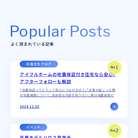
Popular Posts
よく読まれている記事
お役立ちブログ
1
No.
アイフルホームの地震保証付き住宅なら安心！
アフターフォローも解説
「地震保証ってどうして安心につながるの？」「災害が起こった際
の地震補償について、具体的な内容を知りたい」実は地震保険だけ
では家の再建費用を全額補償することは難しいのをご存知でしょ
うか？ 地震保険では、…
2024.12.03
イベント
2
No.
平屋モデルハウス見学会