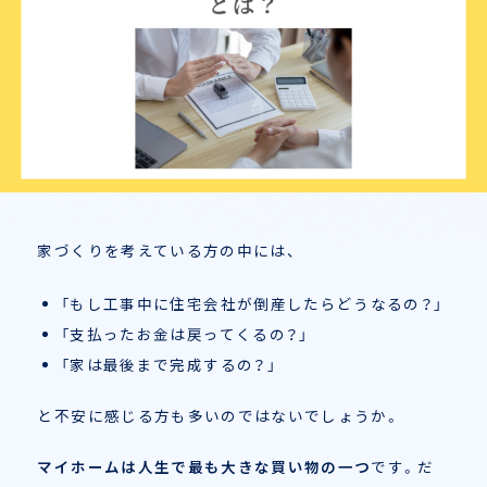
郡山中央店展示場
お客様の声
郡山針生店展示場
土地
須賀川店展示場
分譲
代表挨拶
いわき東店展示場
会社概要
家づくりを考えている方の中には、
沿革
「もし工事中に住宅会社が倒産したらどうなるの？」
スタッフ紹介
「支払ったお金は戻ってくるの？」
「家は最後まで完成するの？」
アクセス
と不安に感じる方も多いのではないでしょうか。
マイホームは人生で最も大きな買い物の一つ
です。だ