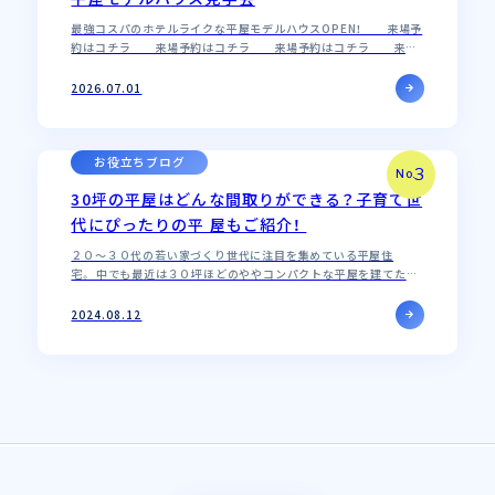
最強コスパのホテルライクな平屋モデルハウスOPEN！ 来場予
約はコチラ 来場予約はコチラ 来場予約はコチラ 来場
予約はコチラ 来場予約はコチラ
2026.07.01
お役立ちブログ
3
No.
30坪の平屋はどんな間取りができる？子育て世
代にぴったりの平 屋もご紹介！
２０〜３０代の若い家づくり世代に注目を集めている平屋住
宅。 中でも最近は３０坪ほどのややコンパクトな平屋を建てたい
方が増えています。 今回は床面積を３０坪の平屋をつくる場合、
どんな間取りが叶えられるの…
2024.08.12