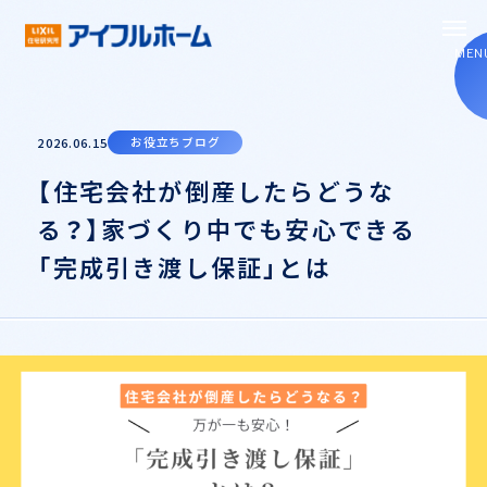
MEN
2026.06.15
お役立ちブログ
【住宅会社が倒産したらどうな
コンセプト
る？】家づくり中でも安心できる
構造・性能
「完成引き渡し保証」とは
お知らせ
イベント
新築
お役立ちブログ
リフォーム