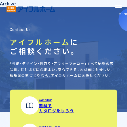
Archive
MEN
Contact Us
アイフルホーム
に
ご相談ください。
コンセプト
「性能・デザイン・間取り・アフターフォロー」すべて納得の高
構造・性能
品質。
住むほどに心地よい、安心できる、お財布にも優しい。
福島県の家づくりなら、アイフルホームにお任せください。
お知らせ
Catalog
イベント
無料で
新築
カタログをもらう
お役立ちブログ
リフォーム
Contact Form