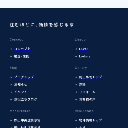
住むほどに、価値を感じる家
Concept
Lineup
コンセプト
FAVO
構造・性能
Lodina
Blog
Gallery
ブログトップ
施工事例トップ
お知らせ
新築
イベント
リフォーム
お役立ちブログ
お客様の声
ModelHouse
Real Estate
郡山中央店展示場
物件情報トップ
郡山針生店展示場
土地