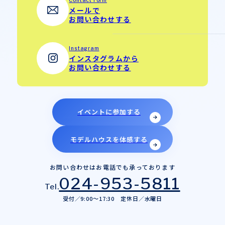
郡山中央店展示場
メールで
お問い合わせする
お客様の声
郡山針生店展示場
土地
Instagram
須賀川店展示場
インスタグラムから
分譲
お問い合わせする
代表挨拶
いわき東店展示場
会社概要
イベントに参加する
沿革
モデルハウスを体感する
スタッフ紹介
お問い合わせはお電話でも承っております
アクセス
024-953-5811
Tel.
受付／9:00～17:30 定休日／水曜日