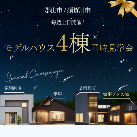
郡山中央店展示場
お客様の声
郡山針生店展示場
土地
須賀川店展示場
分譲
代表挨拶
いわき東店展示場
会社概要
沿革
スタッフ紹介
アクセス