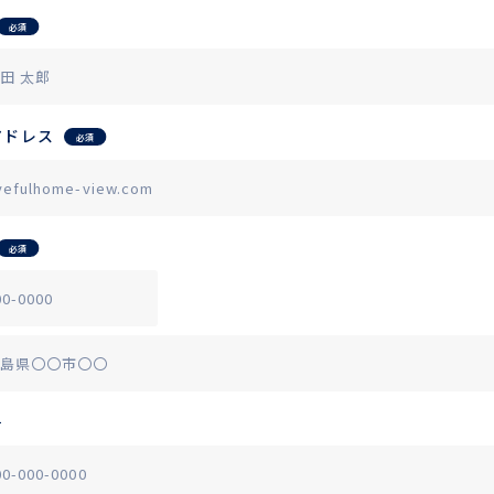
必須
アドレス
必須
必須
号