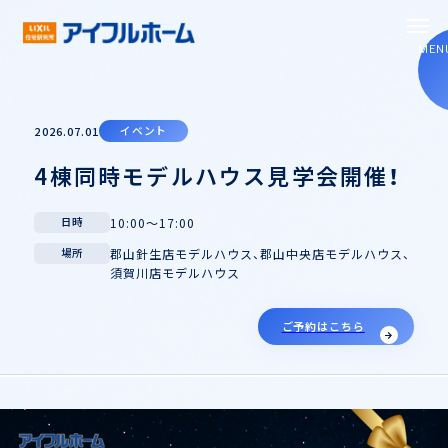
MEN
2026.07.01
イベント
4棟同時モデルハウス見学会開催！
コンセプト
10:00～17:00
日時
構造・性能
郡山針生店モデルハウス、郡山中央店モデルハウス、
場所
須賀川店モデルハウス
お知らせ
ご予約はこちら
イベント
新築
お役立ちブログ
リフォーム