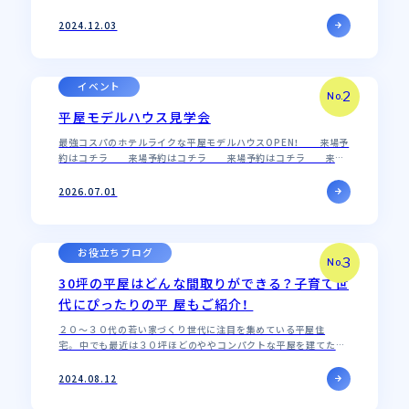
では家の再建費用を全額補償することは難しいのをご存知でしょ
うか？ 地震保険では、…
2024.12.03
イベント
2
No.
平屋モデルハウス見学会
最強コスパのホテルライクな平屋モデルハウスOPEN！ 来場予
約はコチラ 来場予約はコチラ 来場予約はコチラ 来場
予約はコチラ 来場予約はコチラ
2026.07.01
お役立ちブログ
3
No.
30坪の平屋はどんな間取りができる？子育て世
代にぴったりの平 屋もご紹介！
２０〜３０代の若い家づくり世代に注目を集めている平屋住
宅。 中でも最近は３０坪ほどのややコンパクトな平屋を建てたい
方が増えています。 今回は床面積を３０坪の平屋をつくる場合、
どんな間取りが叶えられるの…
2024.08.12