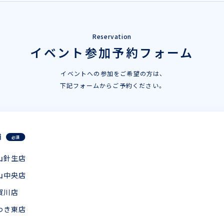
Reservation
イベント参加予約フォーム
イベントへの参加をご希望の方は、
下記フォームからご予約ください。
舗
必須
山針生店
山中央店
賀川店
わき東店